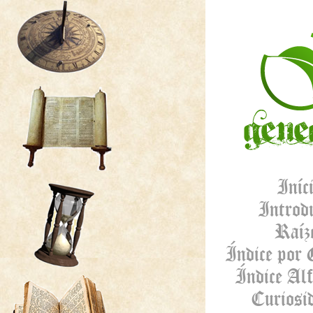
Iníc
Introd
Raíz
Índice por 
Índice Alf
Curiosi